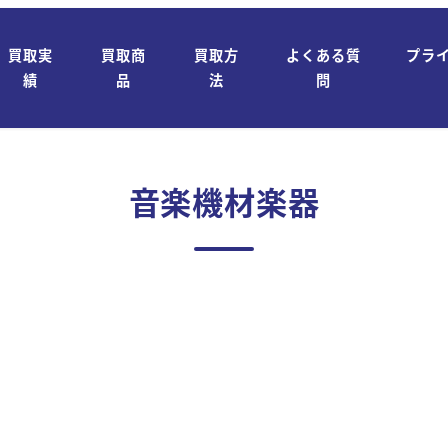
買取実
買取商
買取方
よくある質
プラ
績
品
法
問
音楽機材楽器