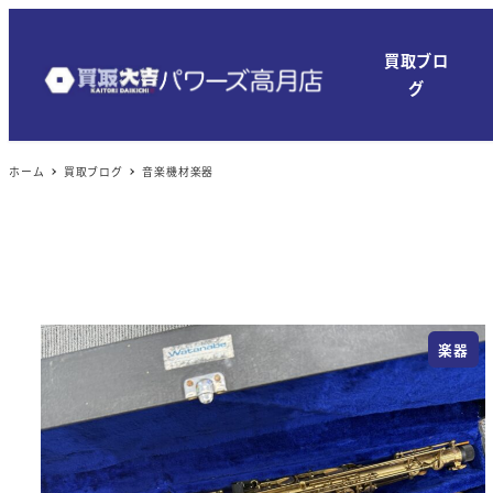
メ
イ
買取ブロ
ン
グ
コ
ン
ホーム
買取ブログ
音楽機材楽器
テ
ン
ツ
へ
移
動
楽器