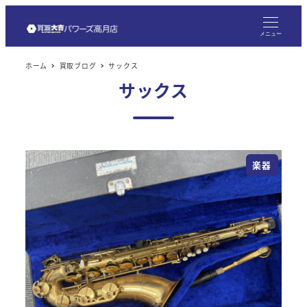
メ
イ
メニュー
ン
ホーム
買取ブログ
サックス
コ
サックス
ン
テ
ン
ツ
楽器
へ
移
動