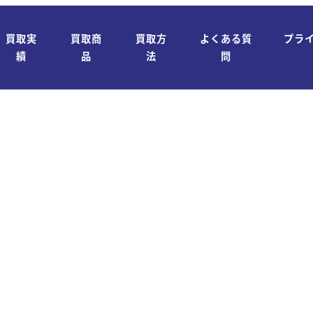
買取実
買取商
買取方
よくある質
プラ
績
品
法
問