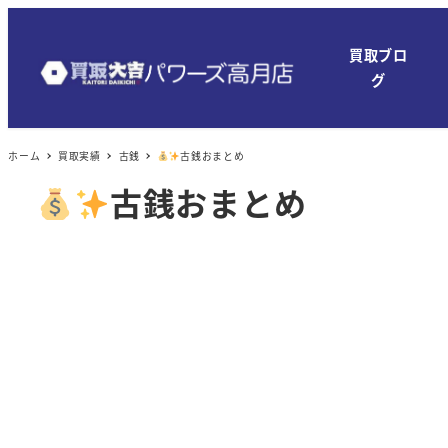
メ
イ
買取ブロ
ン
グ
コ
ン
ホーム
買取実績
古銭
古銭おまとめ
テ
ン
古銭おまとめ
ツ
へ
移
動