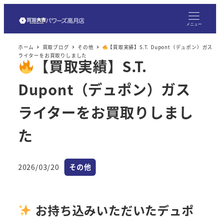
メ
イ
メニュー
ン
ホーム
買取ブログ
その他
【買取実績】S.T. Dupont（デュポン）ガス
コ
ライターをお買取りしました
【買取実績】S.T.
ン
テ
Dupont（デュポン）ガス
ン
ツ
ライターをお買取りしまし
へ
た
移
動
カテゴリー
2026/03/20
その他
投稿日
お持ち込みいただいたデュポ