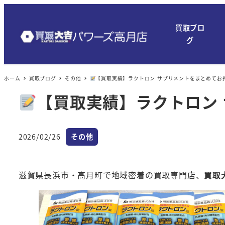
メ
イ
買取ブロ
ン
グ
コ
ン
ホーム
買取ブログ
その他
【買取実績】ラクトロン サプリメントをまとめてお
テ
ン
【買取実績】ラクトロン
ツ
へ
カテゴリー
移
2026/02/26
その他
投稿日
動
滋賀県長浜市・高月町で地域密着の買取専門店、
買取