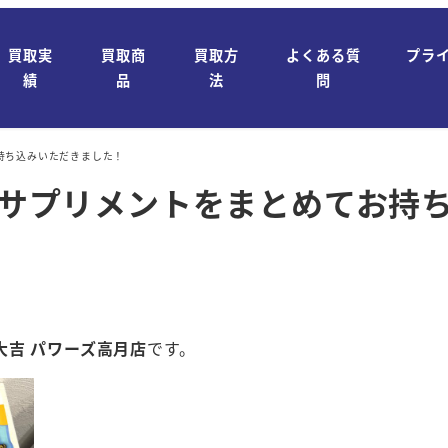
買取実
買取商
買取方
よくある質
プラ
績
品
法
問
持ち込みいただきました！
 サプリメントをまとめてお持
大吉 パワーズ高月店
です。