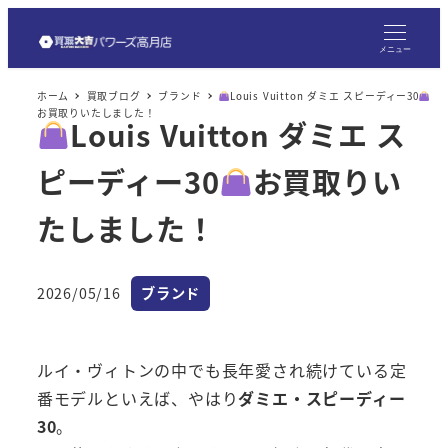
メ
イ
メニュー
ン
ホーム
買取ブログ
ブランド
Louis Vuitton ダミエ スピーディー30
コ
お買取りいたしました！
Louis Vuitton ダミエ ス
ン
テ
ピーディー30
お買取りい
ン
ツ
たしました！
へ
移
カテゴリー
2026/05/16
ブランド
動
投稿日
ルイ・ヴィトンの中でも長年愛され続けている定
番モデルといえば、やはり
ダミエ・スピーディー
30
。